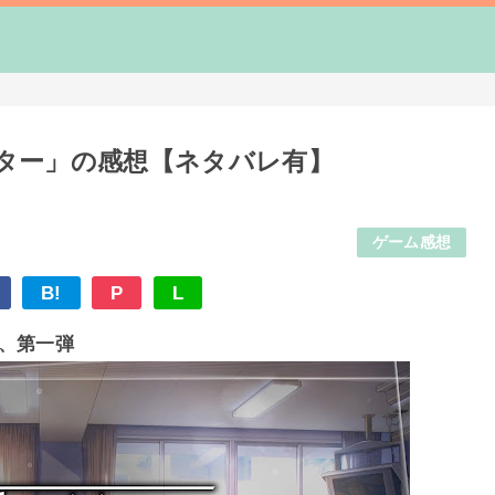
ートレター」の感想【ネタバレ有】
ゲーム感想
B!
P
L
、第一弾