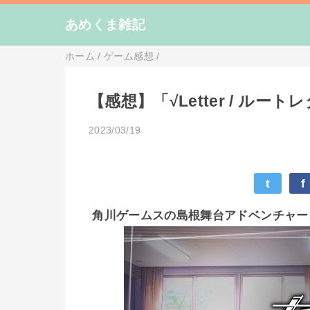
あめくま雑記
ホーム
/
ゲーム感想
/
【感想】「√Letter / ル
2023/03/19
t
f
角川ゲームスの島根舞台アドベンチャー