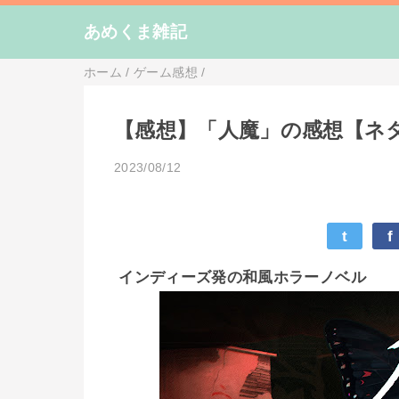
あめくま雑記
ホーム
/
ゲーム感想
/
【感想】「人魔」の感想【ネ
2023/08/12
t
f
インディーズ発の和風ホラーノベル