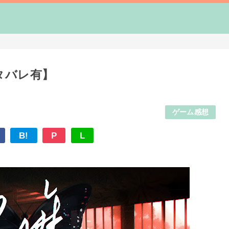
タバレ有】
ゲーム感想
B!
P
L